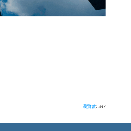
:
347
瀏覽數