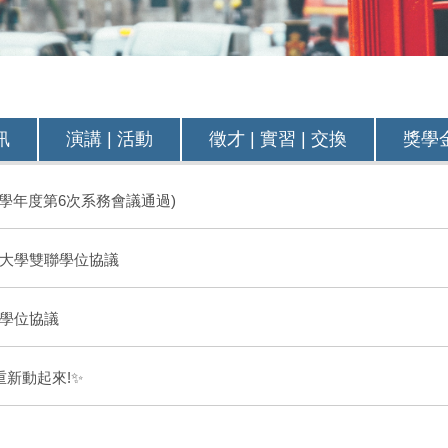
訊
演講 | 活動
徵才 | 實習 | 交換
獎學金
學年度第6次系務會議通過)
大學雙聯學位協議
學位協議
重新動起來!✨